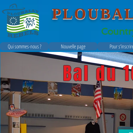
PLOUBA
Countr
Qui sommes-nous ?
Nouvelle page
Pour s'inscrir
Bal du 